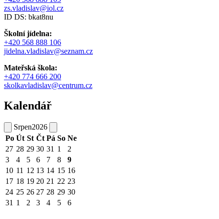
zs.vladislav@iol.cz
ID DS: bkat8nu
Školní jídelna:
+420 568 888 106
jidelna.vladislav@seznam.cz
Mateřská škola:
+420 774 666 200
skolkavladislav@centrum.cz
Kalendář
Srpen
2026
Po
Út
St
Čt
Pá
So
Ne
27
28
29
30
31
1
2
3
4
5
6
7
8
9
10
11
12
13
14
15
16
17
18
19
20
21
22
23
24
25
26
27
28
29
30
31
1
2
3
4
5
6