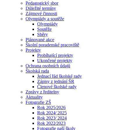
Pedagogický sbor
Důležité termíny
Zájmové činnosti
Olympiády a soutěže
Olympiády
Soutěže
Sběry
Plánované akce
Školní poradenské pracoviště
Projekty
Probíhající projekty
Ukončené projekty
Ochrana osobních údajů
Školská rada
Jednací řád školské rady
Zápisy z jednání ŠR
Členové školské rady
Zprávy z ředitelny
Aktuality
Fotografie ZŠ
Rok 2025⁄2026
Rok 2024⁄ 2025
Rok 2023⁄ 2024
Rok 2022⁄2023
Fotografie naší školy