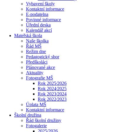
Vybavení školy
Kontaktní informace
E-podatelna
Povinné informace
Úřední deska
Kalendář akcí
Mateřská škola
Naše školka
Řád MŠ
Režim dne
Pedagogický sbor
Předškoláci
Plánované akce
Aktuality
Fotografie MŠ
Rok 2025⁄2026
Rok 2024⁄2025
Rok 2023⁄2024
Rok 2022⁄2023
Úplata MŠ
Kontaktní informace
Školní družina
Řád školní družiny
Fotogalerie
2025/2026