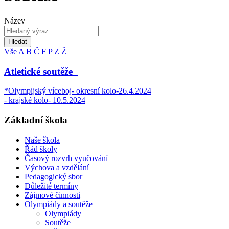
Název
Hledat
Vše
A
B
Č
F
P
Z
Ž
Atletické soutěže
*Olympijský víceboj- okresní kolo-26.4.2024
- krajské kolo- 10.5.2024
Základní škola
Naše škola
Řád školy
Časový rozvrh vyučování
Výchova a vzdělání
Pedagogický sbor
Důležité termíny
Zájmové činnosti
Olympiády a soutěže
Olympiády
Soutěže