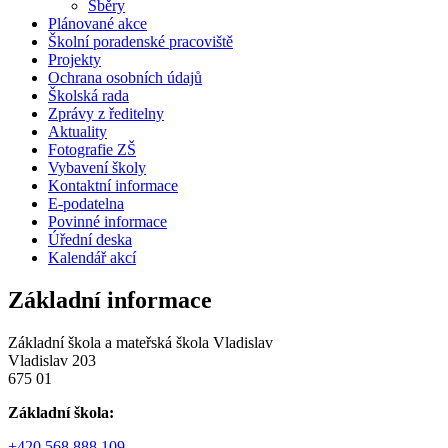
Sběry
Plánované akce
Školní poradenské pracoviště
Projekty
Ochrana osobních údajů
Školská rada
Zprávy z ředitelny
Aktuality
Fotografie ZŠ
Vybavení školy
Kontaktní informace
E-podatelna
Povinné informace
Úřední deska
Kalendář akcí
Základní informace
Základní škola a mateřská škola Vladislav
Vladislav 203
675 01
Základní škola:
+420 568 888 109