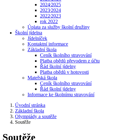
2024⁄2025
2023⁄2024
2022⁄2023
rok 2022
Úplata za služby školní družiny
Školní jídelna
Jídelníček
Kontaktní informace
Základní škola
Ceník školního stravování
Platba obědů převodem z účtu
Řád školní jídelny
Platba obědů v hotovosti
Mateřská škola
Ceník školního stravování
Řád školní jídelny
Informace ke školnímu stravování
Úvodní stránka
Základní škola
Olympiády a soutěže
Soutěže
Soutěže