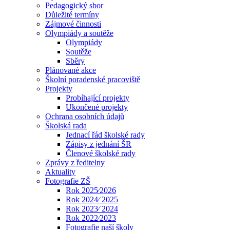
Pedagogický sbor
Důležité termíny
Zájmové činnosti
Olympiády a soutěže
Olympiády
Soutěže
Sběry
Plánované akce
Školní poradenské pracoviště
Projekty
Probíhající projekty
Ukončené projekty
Ochrana osobních údajů
Školská rada
Jednací řád školské rady
Zápisy z jednání ŠR
Členové školské rady
Zprávy z ředitelny
Aktuality
Fotografie ZŠ
Rok 2025⁄2026
Rok 2024⁄ 2025
Rok 2023⁄ 2024
Rok 2022⁄2023
Fotografie naší školy