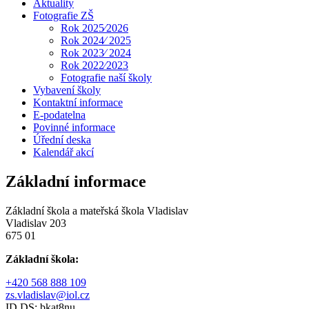
Aktuality
Fotografie ZŠ
Rok 2025⁄2026
Rok 2024⁄ 2025
Rok 2023⁄ 2024
Rok 2022⁄2023
Fotografie naší školy
Vybavení školy
Kontaktní informace
E-podatelna
Povinné informace
Úřední deska
Kalendář akcí
Základní informace
Základní škola a mateřská škola Vladislav
Vladislav 203
675 01
Základní škola:
+420 568 888 109
zs.vladislav@iol.cz
ID DS: bkat8nu