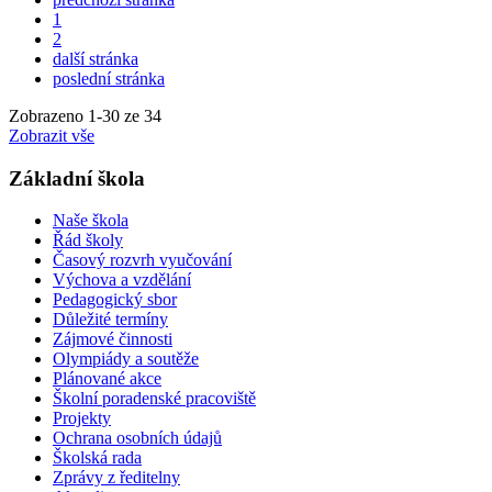
1
2
další stránka
poslední stránka
Zobrazeno
1
-
30
ze 34
Zobrazit vše
Základní škola
Naše škola
Řád školy
Časový rozvrh vyučování
Výchova a vzdělání
Pedagogický sbor
Důležité termíny
Zájmové činnosti
Olympiády a soutěže
Plánované akce
Školní poradenské pracoviště
Projekty
Ochrana osobních údajů
Školská rada
Zprávy z ředitelny