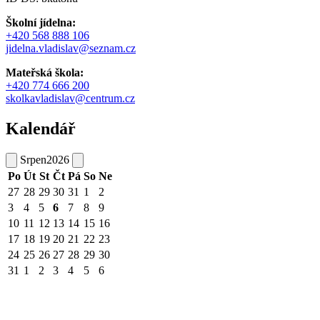
Školní jídelna:
+420 568 888 106
jidelna.vladislav@seznam.cz
Mateřská škola:
+420 774 666 200
skolkavladislav@centrum.cz
Kalendář
Srpen
2026
Po
Út
St
Čt
Pá
So
Ne
27
28
29
30
31
1
2
3
4
5
6
7
8
9
10
11
12
13
14
15
16
17
18
19
20
21
22
23
24
25
26
27
28
29
30
31
1
2
3
4
5
6