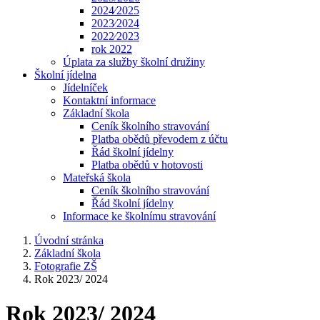
2024⁄2025
2023⁄2024
2022⁄2023
rok 2022
Úplata za služby školní družiny
Školní jídelna
Jídelníček
Kontaktní informace
Základní škola
Ceník školního stravování
Platba obědů převodem z účtu
Řád školní jídelny
Platba obědů v hotovosti
Mateřská škola
Ceník školního stravování
Řád školní jídelny
Informace ke školnímu stravování
Úvodní stránka
Základní škola
Fotografie ZŠ
Rok 2023/ 2024
Rok 2023/ 2024