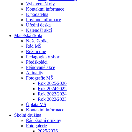
Vybavení školy
Kontaktní informace
E-podatelna
Povinné informace
Úřední deska
Kalendář akcí
Mateřská škola
Naše školka
Řád MŠ
Režim dne
Pedagogický sbor
Předškoláci
Plánované akce
Aktuality
Fotografie MŠ
Rok 2025⁄2026
Rok 2024⁄2025
Rok 2023⁄2024
Rok 2022⁄2023
Úplata MŠ
Kontaktní informace
Školní družina
Řád školní družiny
Fotogalerie
2025/2026