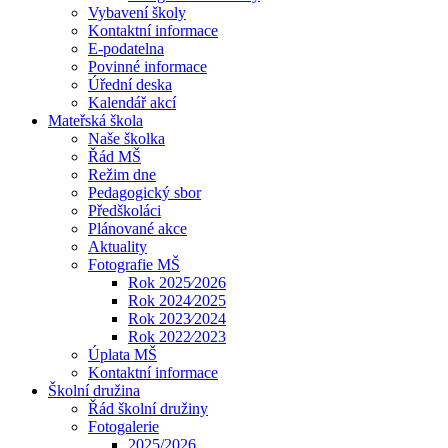
Vybavení školy
Kontaktní informace
E-podatelna
Povinné informace
Úřední deska
Kalendář akcí
Mateřská škola
Naše školka
Řád MŠ
Režim dne
Pedagogický sbor
Předškoláci
Plánované akce
Aktuality
Fotografie MŠ
Rok 2025⁄2026
Rok 2024⁄2025
Rok 2023⁄2024
Rok 2022⁄2023
Úplata MŠ
Kontaktní informace
Školní družina
Řád školní družiny
Fotogalerie
2025/2026