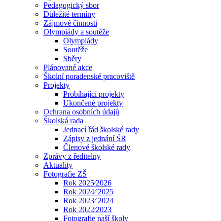
Pedagogický sbor
Důležité termíny
Zájmové činnosti
Olympiády a soutěže
Olympiády
Soutěže
Sběry
Plánované akce
Školní poradenské pracoviště
Projekty
Probíhající projekty
Ukončené projekty
Ochrana osobních údajů
Školská rada
Jednací řád školské rady
Zápisy z jednání ŠR
Členové školské rady
Zprávy z ředitelny
Aktuality
Fotografie ZŠ
Rok 2025⁄2026
Rok 2024⁄ 2025
Rok 2023⁄ 2024
Rok 2022⁄2023
Fotografie naší školy