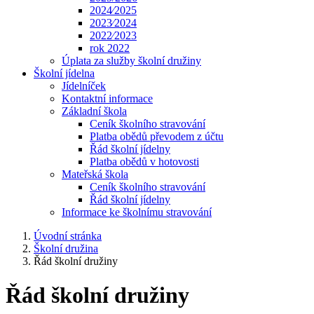
2024⁄2025
2023⁄2024
2022⁄2023
rok 2022
Úplata za služby školní družiny
Školní jídelna
Jídelníček
Kontaktní informace
Základní škola
Ceník školního stravování
Platba obědů převodem z účtu
Řád školní jídelny
Platba obědů v hotovosti
Mateřská škola
Ceník školního stravování
Řád školní jídelny
Informace ke školnímu stravování
Úvodní stránka
Školní družina
Řád školní družiny
Řád školní družiny