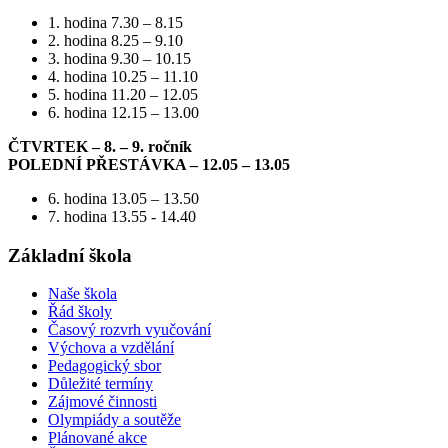
1. hodina 7.30 – 8.15
2. hodina 8.25 – 9.10
3. hodina 9.30 – 10.15
4. hodina 10.25 – 11.10
5. hodina 11.20 – 12.05
6. hodina 12.15 – 13.00
ČTVRTEK – 8. – 9. ročník
POLEDNÍ PŘESTÁVKA – 12.05 – 13.05
6. hodina 13.05 – 13.50
7. hodina 13.55 - 14.40
Základní škola
Naše škola
Řád školy
Časový rozvrh vyučování
Výchova a vzdělání
Pedagogický sbor
Důležité termíny
Zájmové činnosti
Olympiády a soutěže
Plánované akce