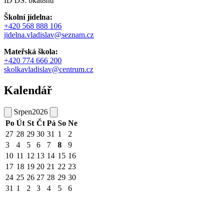
ID DS: bkat8nu
Školní jídelna:
+420 568 888 106
jidelna.vladislav@seznam.cz
Mateřská škola:
+420 774 666 200
skolkavladislav@centrum.cz
Kalendář
Srpen
2026
Po
Út
St
Čt
Pá
So
Ne
27
28
29
30
31
1
2
3
4
5
6
7
8
9
10
11
12
13
14
15
16
17
18
19
20
21
22
23
24
25
26
27
28
29
30
31
1
2
3
4
5
6