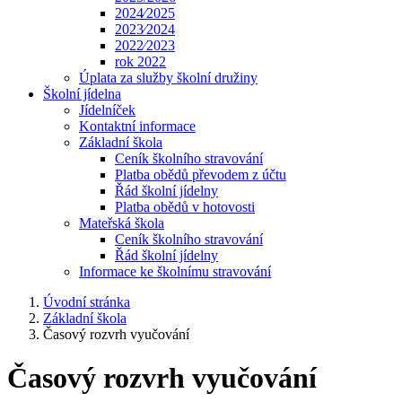
2024⁄2025
2023⁄2024
2022⁄2023
rok 2022
Úplata za služby školní družiny
Školní jídelna
Jídelníček
Kontaktní informace
Základní škola
Ceník školního stravování
Platba obědů převodem z účtu
Řád školní jídelny
Platba obědů v hotovosti
Mateřská škola
Ceník školního stravování
Řád školní jídelny
Informace ke školnímu stravování
Úvodní stránka
Základní škola
Časový rozvrh vyučování
Časový rozvrh vyučování