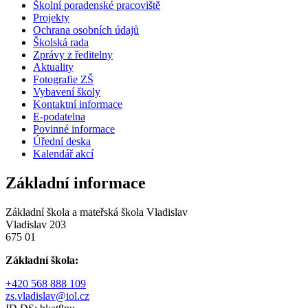
Školní poradenské pracoviště
Projekty
Ochrana osobních údajů
Školská rada
Zprávy z ředitelny
Aktuality
Fotografie ZŠ
Vybavení školy
Kontaktní informace
E-podatelna
Povinné informace
Úřední deska
Kalendář akcí
Základní informace
Základní škola a mateřská škola Vladislav
Vladislav 203
675 01
Základní škola:
+420 568 888 109
zs.vladislav@iol.cz