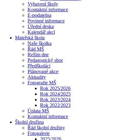
Vybavení školy
Kontaktní informace
E-podatelna
Povinné informace
Úřední deska
Kalendář akcí
Mateřská škola
Naše školka
Řád MŠ
Režim dne
Pedagogický sbor
Předškoláci
Plánované akce
Aktuality
Fotografie MŠ
Rok 2025⁄2026
Rok 2024⁄2025
Rok 2023⁄2024
Rok 2022⁄2023
Úplata MŠ
Kontaktní informace
Školní družina
Řád školní družiny
Fotogalerie
2025/2026