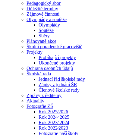
Pedagogický sbor
Důležité termíny
Zájmové činnosti
Olympiády a soutěže
Olympiády
Soutěže
Sběry
Plánované akce
Školní poradenské pracoviště
Projekty
Probíhající projekty
Ukončené projekty
Ochrana osobních údajů
Školská rada
Jednací řád školské rady
Zápisy z jednání ŠR
Členové školské rady
Zprávy z ředitelny
Aktuality
Fotografie ZŠ
Rok 2025⁄2026
Rok 2024⁄ 2025
Rok 2023⁄ 2024
Rok 2022⁄2023
Fotografie naší školy