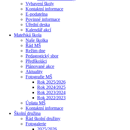
Vybavení školy
Kontaktní informace
E-podatelna
Povinné informace
Úřední deska
Kalendář akcí
Mateřská škola
Naše školka
Řád MŠ
Režim dne
Pedagogický sbor
Předškoláci
Plánované akce
Aktuality
Fotografie MŠ
Rok 2025⁄2026
Rok 2024⁄2025
Rok 2023⁄2024
Rok 2022⁄2023
Úplata MŠ
Kontaktní informace
Školní družina
Řád školní družiny
Fotogalerie
2025/2026