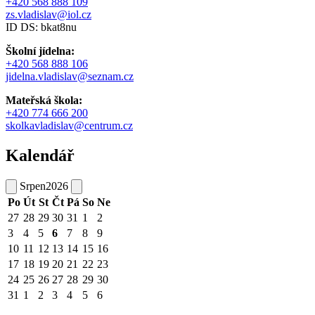
+420 568 888 109
zs.vladislav@iol.cz
ID DS: bkat8nu
Školní jídelna:
+420 568 888 106
jidelna.vladislav@seznam.cz
Mateřská škola:
+420 774 666 200
skolkavladislav@centrum.cz
Kalendář
Srpen
2026
Po
Út
St
Čt
Pá
So
Ne
27
28
29
30
31
1
2
3
4
5
6
7
8
9
10
11
12
13
14
15
16
17
18
19
20
21
22
23
24
25
26
27
28
29
30
31
1
2
3
4
5
6