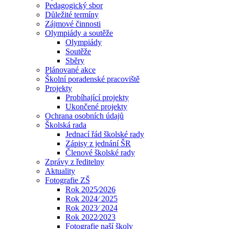
Pedagogický sbor
Důležité termíny
Zájmové činnosti
Olympiády a soutěže
Olympiády
Soutěže
Sběry
Plánované akce
Školní poradenské pracoviště
Projekty
Probíhající projekty
Ukončené projekty
Ochrana osobních údajů
Školská rada
Jednací řád školské rady
Zápisy z jednání ŠR
Členové školské rady
Zprávy z ředitelny
Aktuality
Fotografie ZŠ
Rok 2025⁄2026
Rok 2024⁄ 2025
Rok 2023⁄ 2024
Rok 2022⁄2023
Fotografie naší školy