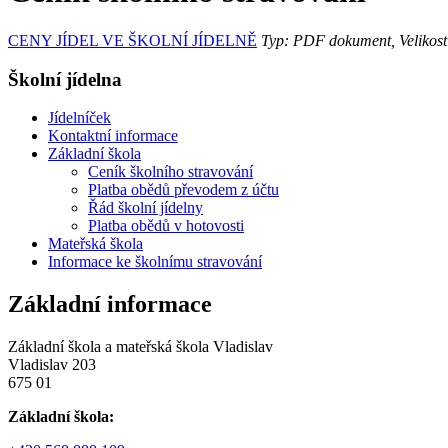
CENY JÍDEL VE ŠKOLNÍ JÍDELNĚ
Typ: PDF dokument, Velikost
Školní jídelna
Jídelníček
Kontaktní informace
Základní škola
Ceník školního stravování
Platba obědů převodem z účtu
Řád školní jídelny
Platba obědů v hotovosti
Mateřská škola
Informace ke školnímu stravování
Základní informace
Základní škola a mateřská škola Vladislav
Vladislav 203
675 01
Základní škola: