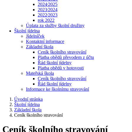
2024⁄2025
2023⁄2024
2022⁄2023
rok 2022
Úplata za služby školní družiny
Školní jídelna
Jídelníček
Kontaktní informace
Základní škola
Ceník školního stravování
Platba obědů převodem z účtu
Řád školní jídelny
Platba obědů v hotovosti
Mateřská škola
Ceník školního stravování
Řád školní jídelny
Informace ke školnímu stravování
Úvodní stránka
Školní jídelna
Základní škola
Ceník školního stravování
Ceník školního stravování