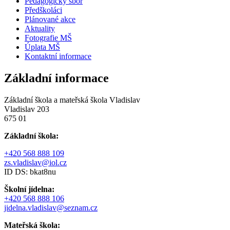
Pedagogický sbor
Předškoláci
Plánované akce
Aktuality
Fotografie MŠ
Úplata MŠ
Kontaktní informace
Základní informace
Základní škola a mateřská škola Vladislav
Vladislav 203
675 01
Základní škola:
+420 568 888 109
zs.vladislav@iol.cz
ID DS: bkat8nu
Školní jídelna:
+420 568 888 106
jidelna.vladislav@seznam.cz
Mateřská škola: