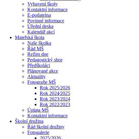
Vybavení školy
Kontaktní informace
E-podatelna
Povinné informace
Úřední deska
Kalendář akcí
Mateřská škola
Naše školka
Řád MŠ
Režim dne
Pedagogický sbor
Předškoláci
Plánované akce
Aktuality
Fotografie MŠ
Rok 2025⁄2026
Rok 2024⁄2025
Rok 2023⁄2024
Rok 2022⁄2023
Úplata MŠ
Kontaktní informace
Školní družina
Řád školní družiny
Fotogalerie
2025/2026