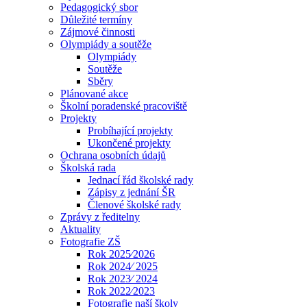
Pedagogický sbor
Důležité termíny
Zájmové činnosti
Olympiády a soutěže
Olympiády
Soutěže
Sběry
Plánované akce
Školní poradenské pracoviště
Projekty
Probíhající projekty
Ukončené projekty
Ochrana osobních údajů
Školská rada
Jednací řád školské rady
Zápisy z jednání ŠR
Členové školské rady
Zprávy z ředitelny
Aktuality
Fotografie ZŠ
Rok 2025⁄2026
Rok 2024⁄ 2025
Rok 2023⁄ 2024
Rok 2022⁄2023
Fotografie naší školy