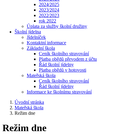
2024⁄2025
2023⁄2024
2022⁄2023
rok 2022
Úplata za služby školní družiny
Školní jídelna
Jídelníček
Kontaktní informace
Základní škola
Ceník školního stravování
Platba obědů převodem z účtu
Řád školní jídelny
Platba obědů v hotovosti
Mateřská škola
Ceník školního stravování
Řád školní jídelny
Informace ke školnímu stravování
Úvodní stránka
Mateřská škola
Režim dne
Režim dne