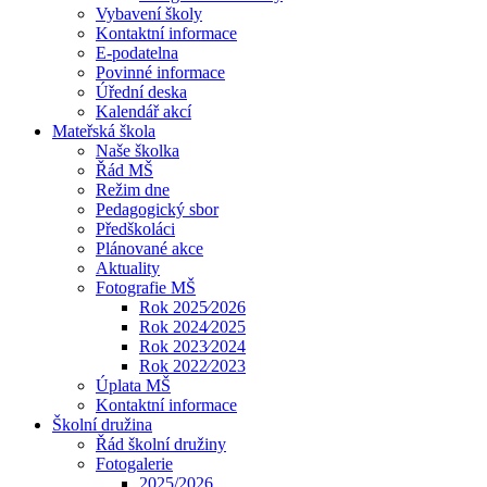
Vybavení školy
Kontaktní informace
E-podatelna
Povinné informace
Úřední deska
Kalendář akcí
Mateřská škola
Naše školka
Řád MŠ
Režim dne
Pedagogický sbor
Předškoláci
Plánované akce
Aktuality
Fotografie MŠ
Rok 2025⁄2026
Rok 2024⁄2025
Rok 2023⁄2024
Rok 2022⁄2023
Úplata MŠ
Kontaktní informace
Školní družina
Řád školní družiny
Fotogalerie
2025/2026