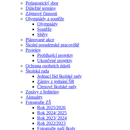
Pedagogický sbor
Důležité termíny
Zájmové činnosti
Olympiády a soutěže
Olympiády
Soutěže
Sběry
Plánované akce
Školní poradenské pracoviště
Projekty
Probíhající projekty
Ukončené projekty
Ochrana osobních údajů
Školská rada
Jednací řád školské rady
Zápisy z jednání ŠR
Členové školské rady
Zprávy z ředitelny
Aktuality
Fotografie ZŠ
Rok 2025⁄2026
Rok 2024⁄ 2025
Rok 2023⁄ 2024
Rok 2022⁄2023
Fotografie naší školy