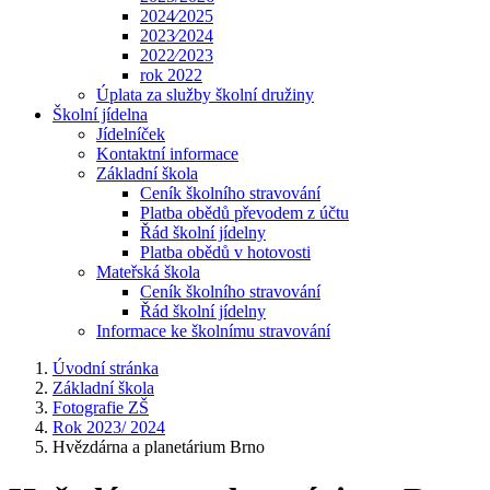
2024⁄2025
2023⁄2024
2022⁄2023
rok 2022
Úplata za služby školní družiny
Školní jídelna
Jídelníček
Kontaktní informace
Základní škola
Ceník školního stravování
Platba obědů převodem z účtu
Řád školní jídelny
Platba obědů v hotovosti
Mateřská škola
Ceník školního stravování
Řád školní jídelny
Informace ke školnímu stravování
Úvodní stránka
Základní škola
Fotografie ZŠ
Rok 2023/ 2024
Hvězdárna a planetárium Brno