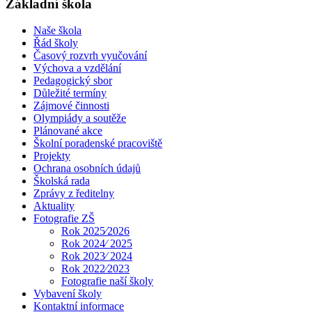
Základní škola
Naše škola
Řád školy
Časový rozvrh vyučování
Výchova a vzdělání
Pedagogický sbor
Důležité termíny
Zájmové činnosti
Olympiády a soutěže
Plánované akce
Školní poradenské pracoviště
Projekty
Ochrana osobních údajů
Školská rada
Zprávy z ředitelny
Aktuality
Fotografie ZŠ
Rok 2025⁄2026
Rok 2024⁄ 2025
Rok 2023⁄ 2024
Rok 2022⁄2023
Fotografie naší školy
Vybavení školy
Kontaktní informace