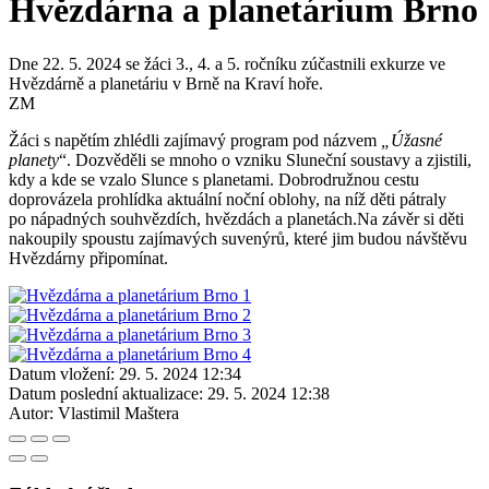
Hvězdárna a planetárium Brno
Dne 22. 5. 2024 se žáci 3., 4. a 5. ročníku zúčastnili exkurze ve
Hvězdárně a planetáriu v Brně na Kraví hoře.
ZM
Žáci s napětím zhlédli zajímavý program pod názvem
„Úžasné
planety
“. Dozvěděli se mnoho o vzniku Sluneční soustavy a zjistili,
kdy a kde se vzalo Slunce s planetami. Dobrodružnou cestu
doprovázela prohlídka aktuální noční oblohy, na níž děti pátraly
po nápadných souhvězdích, hvězdách a planetách.Na závěr si děti
nakoupily spoustu zajímavých suvenýrů, které jim budou návštěvu
Hvězdárny připomínat.
Datum vložení:
29. 5. 2024 12:34
Datum poslední aktualizace:
29. 5. 2024 12:38
Autor:
Vlastimil Maštera