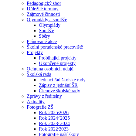
Pedagogický sbor
Důležité termíny
Zájmové činnosti
Olympiády a soutěže
Olympiády
Soutěže
Sběry
Plánované akce
Školní poradenské pracoviště
Projekty
Probíhající projekty
Ukončené projekty
Ochrana osobních údajů
Školská rada
Jednací řád školské rady
Zápisy z jednání ŠR
Členové školské rady
Zprávy z ředitelny
Aktuality
Fotografie ZŠ
Rok 2025⁄2026
Rok 2024⁄ 2025
Rok 2023⁄ 2024
Rok 2022⁄2023
Fotografie naší školy