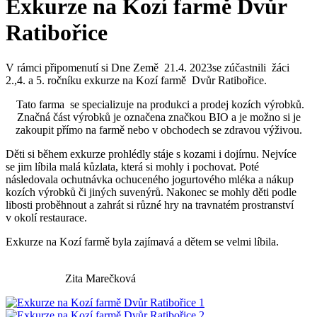
Exkurze na Kozí farmě Dvůr
Ratibořice
V rámci připomenutí si Dne Země 21.4. 2023se zúčastnili žáci
2.,4. a 5. ročníku exkurze na Kozí farmě Dvůr Ratibořice.
Tato farma se specializuje na produkci a prodej kozích výrobků.
Značná část výrobků je označena značkou BIO a je možno si je
zakoupit přímo na farmě nebo v obchodech se zdravou výživou.
Děti si během exkurze prohlédly stáje s kozami i dojírnu. Nejvíce
se jim líbila malá kůzlata, která si mohly i pochovat. Poté
následovala ochutnávka ochuceného jogurtového mléka a nákup
kozích výrobků či jiných suvenýrů. Nakonec se mohly děti podle
libosti proběhnout a zahrát si různé hry na travnatém prostranství
v okolí restaurace.
Exkurze na Kozí farmě byla zajímavá a dětem se velmi líbila.
Zita Marečková