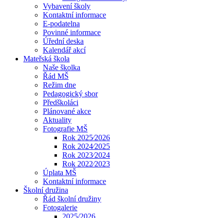
Vybavení školy
Kontaktní informace
E-podatelna
Povinné informace
Úřední deska
Kalendář akcí
Mateřská škola
Naše školka
Řád MŠ
Režim dne
Pedagogický sbor
Předškoláci
Plánované akce
Aktuality
Fotografie MŠ
Rok 2025⁄2026
Rok 2024⁄2025
Rok 2023⁄2024
Rok 2022⁄2023
Úplata MŠ
Kontaktní informace
Školní družina
Řád školní družiny
Fotogalerie
2025/2026