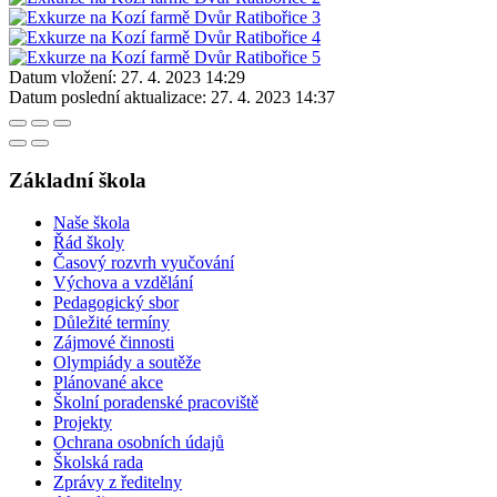
Datum vložení:
27. 4. 2023 14:29
Datum poslední aktualizace:
27. 4. 2023 14:37
Základní škola
Naše škola
Řád školy
Časový rozvrh vyučování
Výchova a vzdělání
Pedagogický sbor
Důležité termíny
Zájmové činnosti
Olympiády a soutěže
Plánované akce
Školní poradenské pracoviště
Projekty
Ochrana osobních údajů
Školská rada
Zprávy z ředitelny