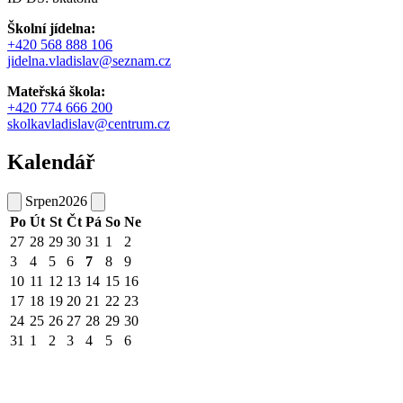
Školní jídelna:
+420 568 888 106
jidelna.vladislav@seznam.cz
Mateřská škola:
+420 774 666 200
skolkavladislav@centrum.cz
Kalendář
Srpen
2026
Po
Út
St
Čt
Pá
So
Ne
27
28
29
30
31
1
2
3
4
5
6
7
8
9
10
11
12
13
14
15
16
17
18
19
20
21
22
23
24
25
26
27
28
29
30
31
1
2
3
4
5
6