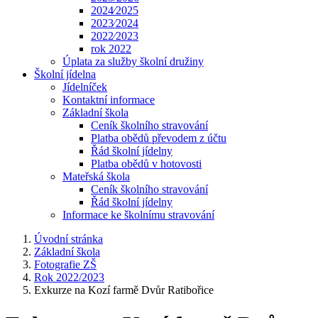
2024⁄2025
2023⁄2024
2022⁄2023
rok 2022
Úplata za služby školní družiny
Školní jídelna
Jídelníček
Kontaktní informace
Základní škola
Ceník školního stravování
Platba obědů převodem z účtu
Řád školní jídelny
Platba obědů v hotovosti
Mateřská škola
Ceník školního stravování
Řád školní jídelny
Informace ke školnímu stravování
Úvodní stránka
Základní škola
Fotografie ZŠ
Rok 2022/2023
Exkurze na Kozí farmě Dvůr Ratibořice