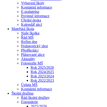
Vybavení školy
Kontaktní informace
E-podatelna
Povinné informace
Úřední deska
Kalendář akcí
Mateřská škola
Naše školka
Řád MŠ
Režim dne
Pedagogický sbor
Předškoláci
Plánované akce
Aktuality
Fotografie MŠ
Rok 2025⁄2026
Rok 2024⁄2025
Rok 2023⁄2024
Rok 2022⁄2023
Úplata MŠ
Kontaktní informace
Školní družina
Řád školní družiny
Fotogalerie
2025/2026