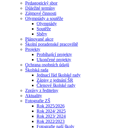
Pedagogický sbor
Důležité termíny
Zájmové činnosti
Olympiády a soutěže
Olympiády
Soutěže
Sběry
Plánované akce
Školní poradenské pracoviště
Projekty
Probíhající projekty
Ukončené projekty
Ochrana osobních údajů
Školská rada
Jednací řád školské rady
Zápisy z jednání ŠR
Členové školské rady
Zprávy z ředitelny
Aktuality
Fotografie ZŠ
Rok 2025⁄2026
Rok 2024⁄ 2025
Rok 2023⁄ 2024
Rok 2022⁄2023
Fotografie naší školy