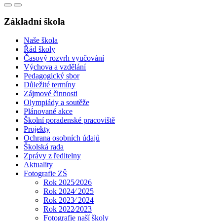
Základní škola
Naše škola
Řád školy
Časový rozvrh vyučování
Výchova a vzdělání
Pedagogický sbor
Důležité termíny
Zájmové činnosti
Olympiády a soutěže
Plánované akce
Školní poradenské pracoviště
Projekty
Ochrana osobních údajů
Školská rada
Zprávy z ředitelny
Aktuality
Fotografie ZŠ
Rok 2025⁄2026
Rok 2024⁄ 2025
Rok 2023⁄ 2024
Rok 2022⁄2023
Fotografie naší školy