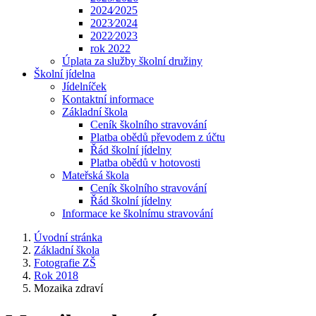
2024⁄2025
2023⁄2024
2022⁄2023
rok 2022
Úplata za služby školní družiny
Školní jídelna
Jídelníček
Kontaktní informace
Základní škola
Ceník školního stravování
Platba obědů převodem z účtu
Řád školní jídelny
Platba obědů v hotovosti
Mateřská škola
Ceník školního stravování
Řád školní jídelny
Informace ke školnímu stravování
Úvodní stránka
Základní škola
Fotografie ZŠ
Rok 2018
Mozaika zdraví