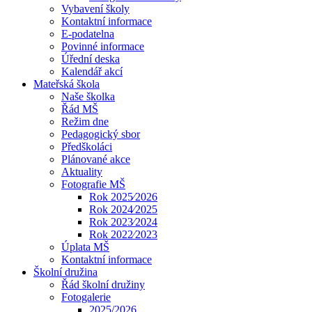
Vybavení školy
Kontaktní informace
E-podatelna
Povinné informace
Úřední deska
Kalendář akcí
Mateřská škola
Naše školka
Řád MŠ
Režim dne
Pedagogický sbor
Předškoláci
Plánované akce
Aktuality
Fotografie MŠ
Rok 2025⁄2026
Rok 2024⁄2025
Rok 2023⁄2024
Rok 2022⁄2023
Úplata MŠ
Kontaktní informace
Školní družina
Řád školní družiny
Fotogalerie
2025/2026