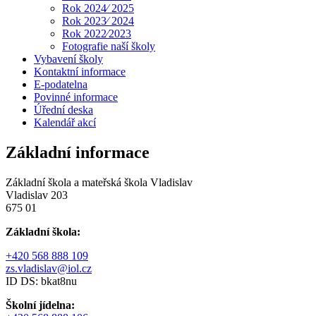
Rok 2024⁄ 2025
Rok 2023⁄ 2024
Rok 2022⁄2023
Fotografie naší školy
Vybavení školy
Kontaktní informace
E-podatelna
Povinné informace
Úřední deska
Kalendář akcí
Základní informace
Základní škola a mateřská škola Vladislav
Vladislav 203
675 01
Základní škola:
+420 568 888 109
zs.vladislav@iol.cz
ID DS: bkat8nu
Školní jídelna: