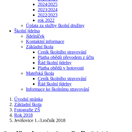
2024⁄2025
2023⁄2024
2022⁄2023
rok 2022
Úplata za služby školní družiny
Školní jídelna
Jídelníček
Kontaktní informace
Základní škola
Ceník školního stravování
Platba obědů převodem z účtu
Řád školní jídelny
Platba obědů v hotovosti
Mateřská škola
Ceník školního stravování
Řád školní jídelny
Informace ke školnímu stravování
Úvodní stránka
Základní škola
Fotografie ZŠ
Rok 2018
Jevišovice 1.-3.ročník 2018