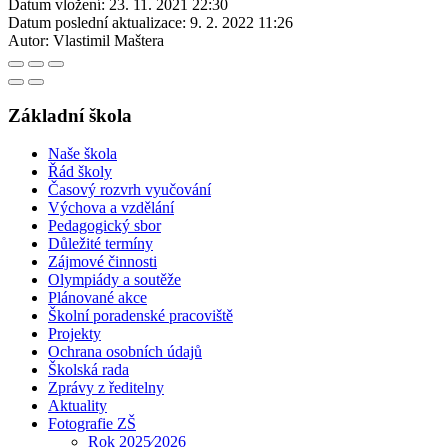
Datum vložení:
23. 11. 2021 22:30
Datum poslední aktualizace:
9. 2. 2022 11:26
Autor:
Vlastimil Maštera
Základní škola
Naše škola
Řád školy
Časový rozvrh vyučování
Výchova a vzdělání
Pedagogický sbor
Důležité termíny
Zájmové činnosti
Olympiády a soutěže
Plánované akce
Školní poradenské pracoviště
Projekty
Ochrana osobních údajů
Školská rada
Zprávy z ředitelny
Aktuality
Fotografie ZŠ
Rok 2025⁄2026