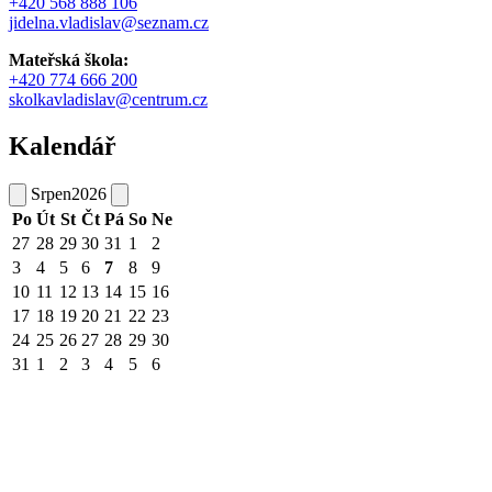
+420 568 888 106
jidelna.vladislav@seznam.cz
Mateřská škola:
+420 774 666 200
skolkavladislav@centrum.cz
Kalendář
Srpen
2026
Po
Út
St
Čt
Pá
So
Ne
27
28
29
30
31
1
2
3
4
5
6
7
8
9
10
11
12
13
14
15
16
17
18
19
20
21
22
23
24
25
26
27
28
29
30
31
1
2
3
4
5
6