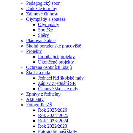
Pedagogický sbor
Důležité termíny
Zájmové činnosti
Olympiády a soutěže
Olympiády
Soutěže
Sběry
Plánované akce
Školní poradenské pracoviště
Projekty
Probíhající projekty
Ukončené projekty
Ochrana osobních údajů
Školská rada
Jednací řád školské rady
Zápisy z jednání ŠR
Členové školské rady
Zprávy z ředitelny
Aktuality
Fotografie ZŠ
Rok 2025⁄2026
Rok 2024⁄ 2025
Rok 2023⁄ 2024
Rok 2022⁄2023
Fotografie naší školy