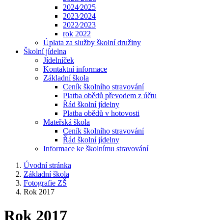
2024⁄2025
2023⁄2024
2022⁄2023
rok 2022
Úplata za služby školní družiny
Školní jídelna
Jídelníček
Kontaktní informace
Základní škola
Ceník školního stravování
Platba obědů převodem z účtu
Řád školní jídelny
Platba obědů v hotovosti
Mateřská škola
Ceník školního stravování
Řád školní jídelny
Informace ke školnímu stravování
Úvodní stránka
Základní škola
Fotografie ZŠ
Rok 2017
Rok 2017