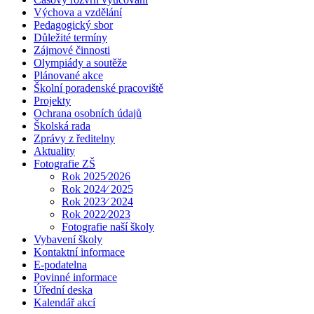
Výchova a vzdělání
Pedagogický sbor
Důležité termíny
Zájmové činnosti
Olympiády a soutěže
Plánované akce
Školní poradenské pracoviště
Projekty
Ochrana osobních údajů
Školská rada
Zprávy z ředitelny
Aktuality
Fotografie ZŠ
Rok 2025⁄2026
Rok 2024⁄ 2025
Rok 2023⁄ 2024
Rok 2022⁄2023
Fotografie naší školy
Vybavení školy
Kontaktní informace
E-podatelna
Povinné informace
Úřední deska
Kalendář akcí