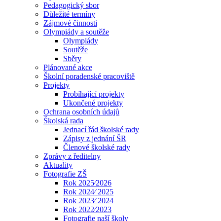
Pedagogický sbor
Důležité termíny
Zájmové činnosti
Olympiády a soutěže
Olympiády
Soutěže
Sběry
Plánované akce
Školní poradenské pracoviště
Projekty
Probíhající projekty
Ukončené projekty
Ochrana osobních údajů
Školská rada
Jednací řád školské rady
Zápisy z jednání ŠR
Členové školské rady
Zprávy z ředitelny
Aktuality
Fotografie ZŠ
Rok 2025⁄2026
Rok 2024⁄ 2025
Rok 2023⁄ 2024
Rok 2022⁄2023
Fotografie naší školy