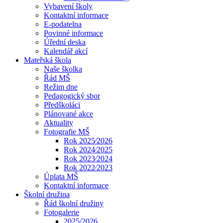
Vybavení školy
Kontaktní informace
E-podatelna
Povinné informace
Úřední deska
Kalendář akcí
Mateřská škola
Naše školka
Řád MŠ
Režim dne
Pedagogický sbor
Předškoláci
Plánované akce
Aktuality
Fotografie MŠ
Rok 2025⁄2026
Rok 2024⁄2025
Rok 2023⁄2024
Rok 2022⁄2023
Úplata MŠ
Kontaktní informace
Školní družina
Řád školní družiny
Fotogalerie
2025/2026