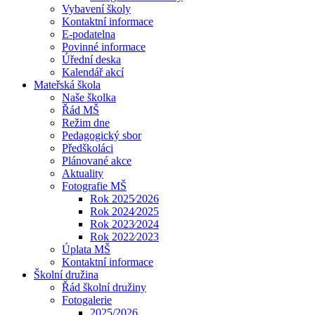
Vybavení školy
Kontaktní informace
E-podatelna
Povinné informace
Úřední deska
Kalendář akcí
Mateřská škola
Naše školka
Řád MŠ
Režim dne
Pedagogický sbor
Předškoláci
Plánované akce
Aktuality
Fotografie MŠ
Rok 2025⁄2026
Rok 2024⁄2025
Rok 2023⁄2024
Rok 2022⁄2023
Úplata MŠ
Kontaktní informace
Školní družina
Řád školní družiny
Fotogalerie
2025/2026