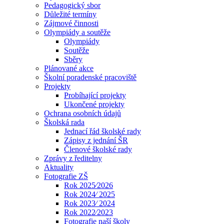
Pedagogický sbor
Důležité termíny
Zájmové činnosti
Olympiády a soutěže
Olympiády
Soutěže
Sběry
Plánované akce
Školní poradenské pracoviště
Projekty
Probíhající projekty
Ukončené projekty
Ochrana osobních údajů
Školská rada
Jednací řád školské rady
Zápisy z jednání ŠR
Členové školské rady
Zprávy z ředitelny
Aktuality
Fotografie ZŠ
Rok 2025⁄2026
Rok 2024⁄ 2025
Rok 2023⁄ 2024
Rok 2022⁄2023
Fotografie naší školy