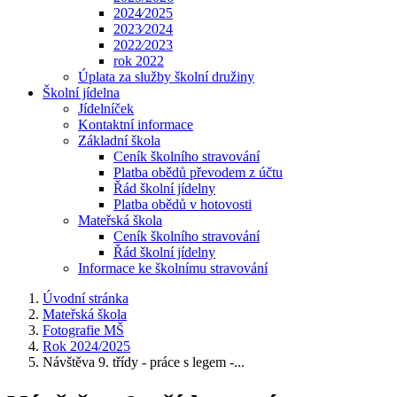
2024⁄2025
2023⁄2024
2022⁄2023
rok 2022
Úplata za služby školní družiny
Školní jídelna
Jídelníček
Kontaktní informace
Základní škola
Ceník školního stravování
Platba obědů převodem z účtu
Řád školní jídelny
Platba obědů v hotovosti
Mateřská škola
Ceník školního stravování
Řád školní jídelny
Informace ke školnímu stravování
Úvodní stránka
Mateřská škola
Fotografie MŠ
Rok 2024/2025
Návštěva 9. třídy - práce s legem -...