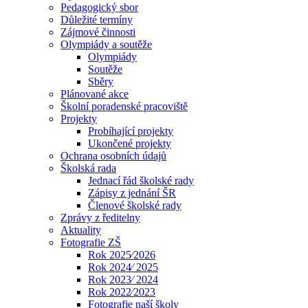
Pedagogický sbor
Důležité termíny
Zájmové činnosti
Olympiády a soutěže
Olympiády
Soutěže
Sběry
Plánované akce
Školní poradenské pracoviště
Projekty
Probíhající projekty
Ukončené projekty
Ochrana osobních údajů
Školská rada
Jednací řád školské rady
Zápisy z jednání ŠR
Členové školské rady
Zprávy z ředitelny
Aktuality
Fotografie ZŠ
Rok 2025⁄2026
Rok 2024⁄ 2025
Rok 2023⁄ 2024
Rok 2022⁄2023
Fotografie naší školy