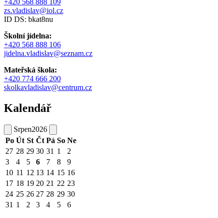
+420 568 888 109
zs.vladislav@iol.cz
ID DS: bkat8nu
Školní jídelna:
+420 568 888 106
jidelna.vladislav@seznam.cz
Mateřská škola:
+420 774 666 200
skolkavladislav@centrum.cz
Kalendář
Srpen
2026
Po
Út
St
Čt
Pá
So
Ne
27
28
29
30
31
1
2
3
4
5
6
7
8
9
10
11
12
13
14
15
16
17
18
19
20
21
22
23
24
25
26
27
28
29
30
31
1
2
3
4
5
6