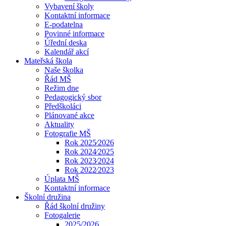
Vybavení školy
Kontaktní informace
E-podatelna
Povinné informace
Úřední deska
Kalendář akcí
Mateřská škola
Naše školka
Řád MŠ
Režim dne
Pedagogický sbor
Předškoláci
Plánované akce
Aktuality
Fotografie MŠ
Rok 2025⁄2026
Rok 2024⁄2025
Rok 2023⁄2024
Rok 2022⁄2023
Úplata MŠ
Kontaktní informace
Školní družina
Řád školní družiny
Fotogalerie
2025/2026