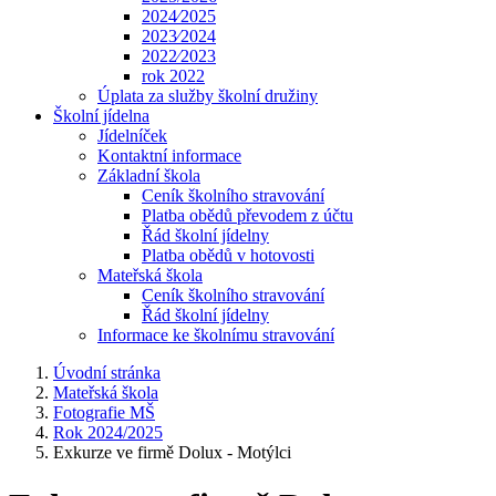
2024⁄2025
2023⁄2024
2022⁄2023
rok 2022
Úplata za služby školní družiny
Školní jídelna
Jídelníček
Kontaktní informace
Základní škola
Ceník školního stravování
Platba obědů převodem z účtu
Řád školní jídelny
Platba obědů v hotovosti
Mateřská škola
Ceník školního stravování
Řád školní jídelny
Informace ke školnímu stravování
Úvodní stránka
Mateřská škola
Fotografie MŠ
Rok 2024/2025
Exkurze ve firmě Dolux - Motýlci