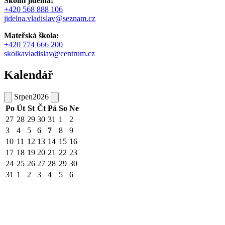
Školní jídelna:
+420 568 888 106
jidelna.vladislav@seznam.cz
Mateřská škola:
+420 774 666 200
skolkavladislav@centrum.cz
Kalendář
Srpen
2026
Po
Út
St
Čt
Pá
So
Ne
27
28
29
30
31
1
2
3
4
5
6
7
8
9
10
11
12
13
14
15
16
17
18
19
20
21
22
23
24
25
26
27
28
29
30
31
1
2
3
4
5
6