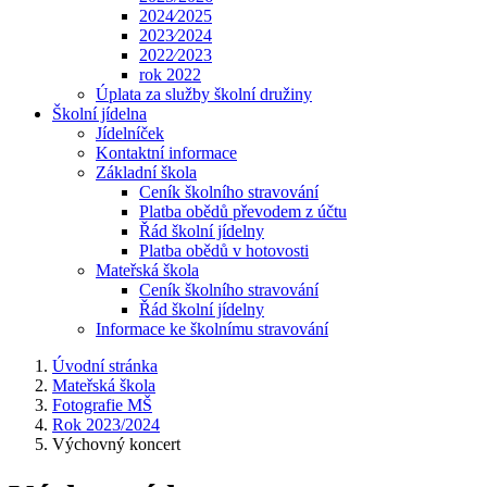
2024⁄2025
2023⁄2024
2022⁄2023
rok 2022
Úplata za služby školní družiny
Školní jídelna
Jídelníček
Kontaktní informace
Základní škola
Ceník školního stravování
Platba obědů převodem z účtu
Řád školní jídelny
Platba obědů v hotovosti
Mateřská škola
Ceník školního stravování
Řád školní jídelny
Informace ke školnímu stravování
Úvodní stránka
Mateřská škola
Fotografie MŠ
Rok 2023/2024
Výchovný koncert