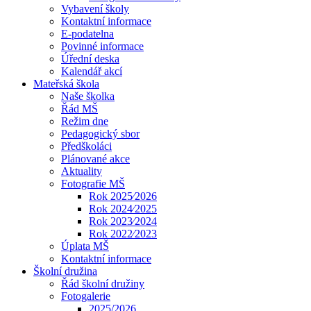
Vybavení školy
Kontaktní informace
E-podatelna
Povinné informace
Úřední deska
Kalendář akcí
Mateřská škola
Naše školka
Řád MŠ
Režim dne
Pedagogický sbor
Předškoláci
Plánované akce
Aktuality
Fotografie MŠ
Rok 2025⁄2026
Rok 2024⁄2025
Rok 2023⁄2024
Rok 2022⁄2023
Úplata MŠ
Kontaktní informace
Školní družina
Řád školní družiny
Fotogalerie
2025/2026