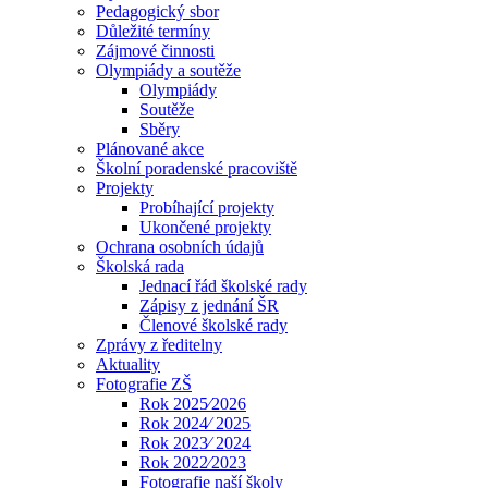
Pedagogický sbor
Důležité termíny
Zájmové činnosti
Olympiády a soutěže
Olympiády
Soutěže
Sběry
Plánované akce
Školní poradenské pracoviště
Projekty
Probíhající projekty
Ukončené projekty
Ochrana osobních údajů
Školská rada
Jednací řád školské rady
Zápisy z jednání ŠR
Členové školské rady
Zprávy z ředitelny
Aktuality
Fotografie ZŠ
Rok 2025⁄2026
Rok 2024⁄ 2025
Rok 2023⁄ 2024
Rok 2022⁄2023
Fotografie naší školy