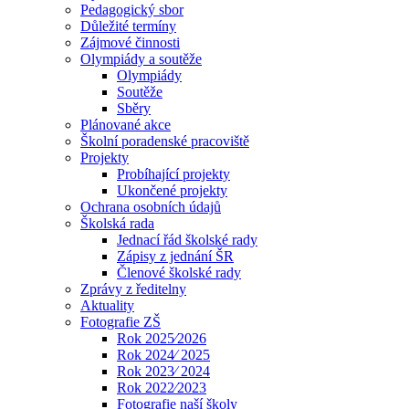
Pedagogický sbor
Důležité termíny
Zájmové činnosti
Olympiády a soutěže
Olympiády
Soutěže
Sběry
Plánované akce
Školní poradenské pracoviště
Projekty
Probíhající projekty
Ukončené projekty
Ochrana osobních údajů
Školská rada
Jednací řád školské rady
Zápisy z jednání ŠR
Členové školské rady
Zprávy z ředitelny
Aktuality
Fotografie ZŠ
Rok 2025⁄2026
Rok 2024⁄ 2025
Rok 2023⁄ 2024
Rok 2022⁄2023
Fotografie naší školy