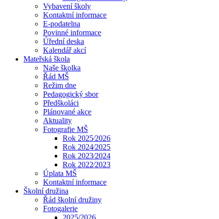
Vybavení školy
Kontaktní informace
E-podatelna
Povinné informace
Úřední deska
Kalendář akcí
Mateřská škola
Naše školka
Řád MŠ
Režim dne
Pedagogický sbor
Předškoláci
Plánované akce
Aktuality
Fotografie MŠ
Rok 2025⁄2026
Rok 2024⁄2025
Rok 2023⁄2024
Rok 2022⁄2023
Úplata MŠ
Kontaktní informace
Školní družina
Řád školní družiny
Fotogalerie
2025/2026