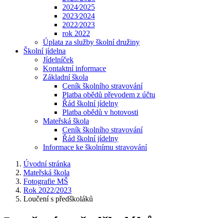
2024⁄2025
2023⁄2024
2022⁄2023
rok 2022
Úplata za služby školní družiny
Školní jídelna
Jídelníček
Kontaktní informace
Základní škola
Ceník školního stravování
Platba obědů převodem z účtu
Řád školní jídelny
Platba obědů v hotovosti
Mateřská škola
Ceník školního stravování
Řád školní jídelny
Informace ke školnímu stravování
Úvodní stránka
Mateřská škola
Fotografie MŠ
Rok 2022/2023
Loučení s předškoláků