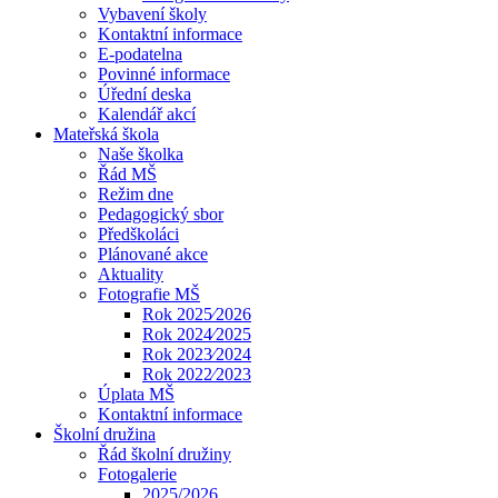
Vybavení školy
Kontaktní informace
E-podatelna
Povinné informace
Úřední deska
Kalendář akcí
Mateřská škola
Naše školka
Řád MŠ
Režim dne
Pedagogický sbor
Předškoláci
Plánované akce
Aktuality
Fotografie MŠ
Rok 2025⁄2026
Rok 2024⁄2025
Rok 2023⁄2024
Rok 2022⁄2023
Úplata MŠ
Kontaktní informace
Školní družina
Řád školní družiny
Fotogalerie
2025/2026