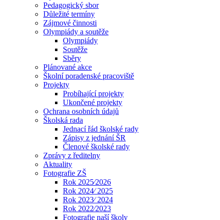
Pedagogický sbor
Důležité termíny
Zájmové činnosti
Olympiády a soutěže
Olympiády
Soutěže
Sběry
Plánované akce
Školní poradenské pracoviště
Projekty
Probíhající projekty
Ukončené projekty
Ochrana osobních údajů
Školská rada
Jednací řád školské rady
Zápisy z jednání ŠR
Členové školské rady
Zprávy z ředitelny
Aktuality
Fotografie ZŠ
Rok 2025⁄2026
Rok 2024⁄ 2025
Rok 2023⁄ 2024
Rok 2022⁄2023
Fotografie naší školy