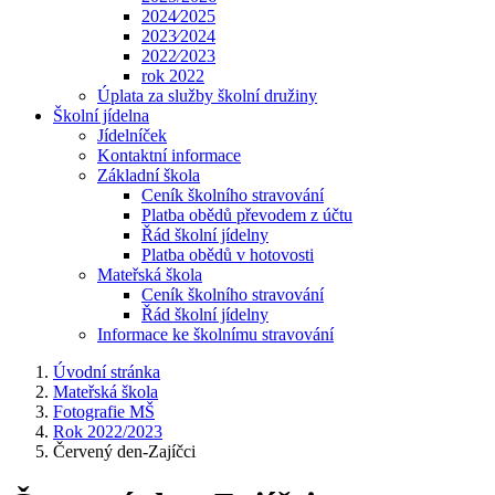
2024⁄2025
2023⁄2024
2022⁄2023
rok 2022
Úplata za služby školní družiny
Školní jídelna
Jídelníček
Kontaktní informace
Základní škola
Ceník školního stravování
Platba obědů převodem z účtu
Řád školní jídelny
Platba obědů v hotovosti
Mateřská škola
Ceník školního stravování
Řád školní jídelny
Informace ke školnímu stravování
Úvodní stránka
Mateřská škola
Fotografie MŠ
Rok 2022/2023
Červený den-Zajíčci