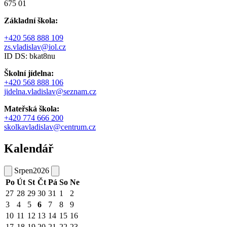
675 01
Základní škola:
+420 568 888 109
zs.vladislav@iol.cz
ID DS: bkat8nu
Školní jídelna:
+420 568 888 106
jidelna.vladislav@seznam.cz
Mateřská škola:
+420 774 666 200
skolkavladislav@centrum.cz
Kalendář
Srpen
2026
Po
Út
St
Čt
Pá
So
Ne
27
28
29
30
31
1
2
3
4
5
6
7
8
9
10
11
12
13
14
15
16
17
18
19
20
21
22
23