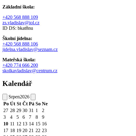
Základní škola:
+420 568 888 109
zs.vladislav@iol.cz
ID DS: bkat8nu
Školní jídelna:
+420 568 888 106
jidelna.vladislav@seznam.cz
Mateřská škola:
+420 774 666 200
skolkavladislav@centrum.cz
Kalendář
Srpen
2026
Po
Út
St
Čt
Pá
So
Ne
27
28
29
30
31
1
2
3
4
5
6
7
8
9
10
11
12
13
14
15
16
17
18
19
20
21
22
23