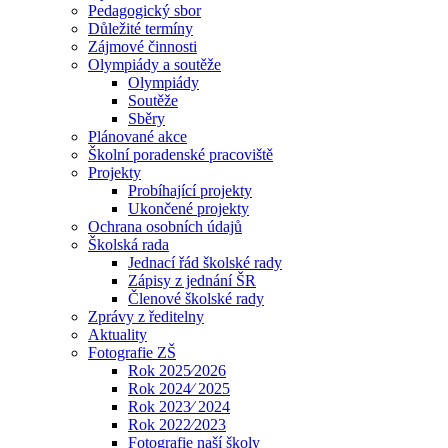
Pedagogický sbor
Důležité termíny
Zájmové činnosti
Olympiády a soutěže
Olympiády
Soutěže
Sběry
Plánované akce
Školní poradenské pracoviště
Projekty
Probíhající projekty
Ukončené projekty
Ochrana osobních údajů
Školská rada
Jednací řád školské rady
Zápisy z jednání ŠR
Členové školské rady
Zprávy z ředitelny
Aktuality
Fotografie ZŠ
Rok 2025⁄2026
Rok 2024⁄ 2025
Rok 2023⁄ 2024
Rok 2022⁄2023
Fotografie naší školy