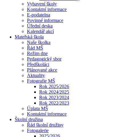
Vybavení školy
Kontaktní informace
E-podatelna
Povinné informace
Úřední deska
Kalendář akcí
Mateřská škola
Naše školka
Řád MŠ
Režim dne
Pedagogický sbor
Předškoláci
Plánované akce
Aktuality
Fotografie MŠ
Rok 2025⁄2026
Rok 2024⁄2025
Rok 2023⁄2024
Rok 2022⁄2023
Úplata MŠ
Kontaktní informace
Školní družina
Řád školní družiny
Fotogalerie
2025/2026