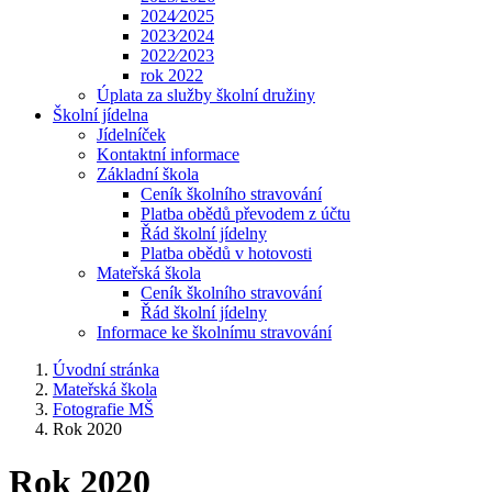
2024⁄2025
2023⁄2024
2022⁄2023
rok 2022
Úplata za služby školní družiny
Školní jídelna
Jídelníček
Kontaktní informace
Základní škola
Ceník školního stravování
Platba obědů převodem z účtu
Řád školní jídelny
Platba obědů v hotovosti
Mateřská škola
Ceník školního stravování
Řád školní jídelny
Informace ke školnímu stravování
Úvodní stránka
Mateřská škola
Fotografie MŠ
Rok 2020
Rok 2020