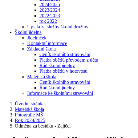
2024⁄2025
2023⁄2024
2022⁄2023
rok 2022
Úplata za služby školní družiny
Školní jídelna
Jídelníček
Kontaktní informace
Základní škola
Ceník školního stravování
Platba obědů převodem z účtu
Řád školní jídelny
Platba obědů v hotovosti
Mateřská škola
Ceník školního stravování
Řád školní jídelny
Informace ke školnímu stravování
Úvodní stránka
Mateřská škola
Fotografie MŠ
Rok 2024/2025
Odměna za besídku - Zajíčci