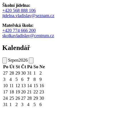
Školní jídelna:
+420 568 888 106
jidelna.vladislav@seznam.cz
Mateřská škola:
+420 774 666 200
skolkavladislav@centrum.cz
Kalendář
Srpen
2026
Po
Út
St
Čt
Pá
So
Ne
27
28
29
30
31
1
2
3
4
5
6
7
8
9
10
11
12
13
14
15
16
17
18
19
20
21
22
23
24
25
26
27
28
29
30
31
1
2
3
4
5
6