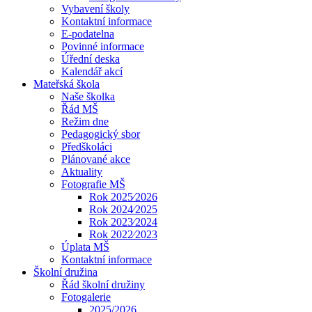
Vybavení školy
Kontaktní informace
E-podatelna
Povinné informace
Úřední deska
Kalendář akcí
Mateřská škola
Naše školka
Řád MŠ
Režim dne
Pedagogický sbor
Předškoláci
Plánované akce
Aktuality
Fotografie MŠ
Rok 2025⁄2026
Rok 2024⁄2025
Rok 2023⁄2024
Rok 2022⁄2023
Úplata MŠ
Kontaktní informace
Školní družina
Řád školní družiny
Fotogalerie
2025/2026