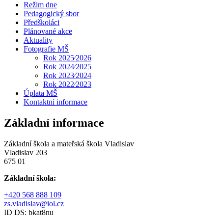
Režim dne
Pedagogický sbor
Předškoláci
Plánované akce
Aktuality
Fotografie MŠ
Rok 2025⁄2026
Rok 2024⁄2025
Rok 2023⁄2024
Rok 2022⁄2023
Úplata MŠ
Kontaktní informace
Základní informace
Základní škola a mateřská škola Vladislav
Vladislav 203
675 01
Základní škola:
+420 568 888 109
zs.vladislav@iol.cz
ID DS: bkat8nu