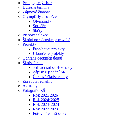
Pedagogický sbor
Důležité termíny
Zájmové činnosti
Olympiády a soutěže
Olympiády
Soutěže
Sběry
Plánované akce
Školní poradenské pracoviště
Projekty
Probíhající projekty
Ukončené projekty
Ochrana osobních údajů
Školská rada
Jednací řád školské rady
Zápisy z jednání ŠR
Členové školské rady
Zprávy z ředitelny
Aktuality
Fotografie ZŠ
Rok 2025⁄2026
Rok 2024⁄ 2025
Rok 2023⁄ 2024
Rok 2022⁄2023
Fotografie naší školy